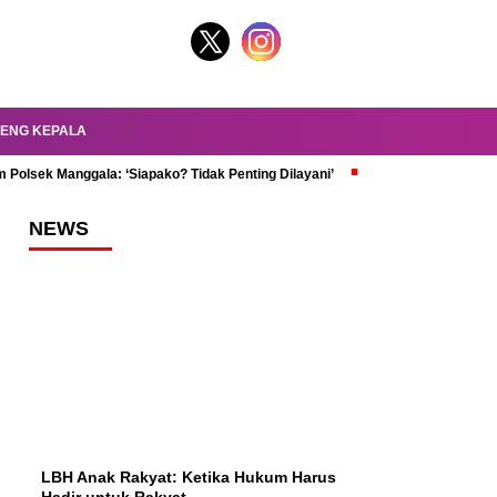
ENG KEPALA
 Polsek Manggala: ‘Siapako? Tidak Penting Dilayani’
dr. Oky Review Z
NEWS
LBH Anak Rakyat: Ketika Hukum Harus
Hadir untuk Rakyat