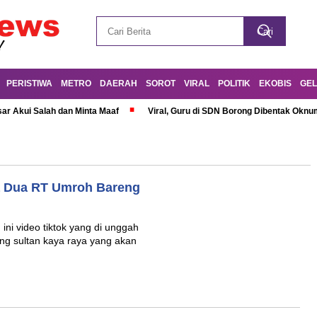
PERISTIWA
METRO
DAERAH
SOROT
VIRAL
POLITIK
EKOBIS
GEL
r Akui Salah dan Minta Maaf
Viral, Guru di SDN Borong Dibentak Oknum
a Dua RT Umroh Bareng
ini video tiktok yang di unggah
g sultan kaya raya yang akan