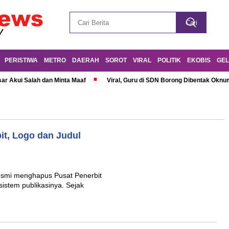
PERISTIWA
METRO
DAERAH
SOROT
VIRAL
POLITIK
EKOBIS
GEL
r Akui Salah dan Minta Maaf
Viral, Guru di SDN Borong Dibentak Oknum
t, Logo dan Judul
esmi menghapus Pusat Penerbit
istem publikasinya. Sejak