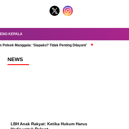
ENG KEPALA
 Polsek Manggala: ‘Siapako? Tidak Penting Dilayani’
dr. Oky Review Z
NEWS
LBH Anak Rakyat: Ketika Hukum Harus
Hadir untuk Rakyat