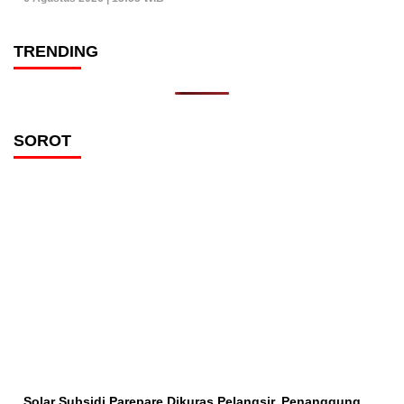
TRENDING
SOROT
Solar Subsidi Parepare Dikuras Pelangsir, Penanggung