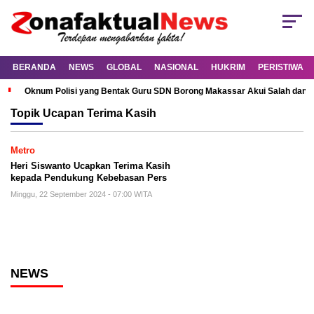
BERANDA
NEWS
GLOBAL
NASIONAL
HUKRIM
PERISTIWA
Oknum Polisi yang Bentak Guru SDN Borong Makassar Akui Salah dan M
Topik
Ucapan Terima Kasih
Metro
Heri Siswanto Ucapkan Terima Kasih
kepada Pendukung Kebebasan Pers
Minggu, 22 September 2024 - 07:00 WITA
NEWS