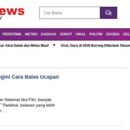
PERISTIWA
METRO
DAERAH
SOROT
VIRAL
POLITIK
EKOBIS
GEL
r Akui Salah dan Minta Maaf
Viral, Guru di SDN Borong Dibentak Oknum
gini Cara Balas Ucapan
 Selamat Idul Fitri, banyak
Padahal, balasan yang lebih
an…