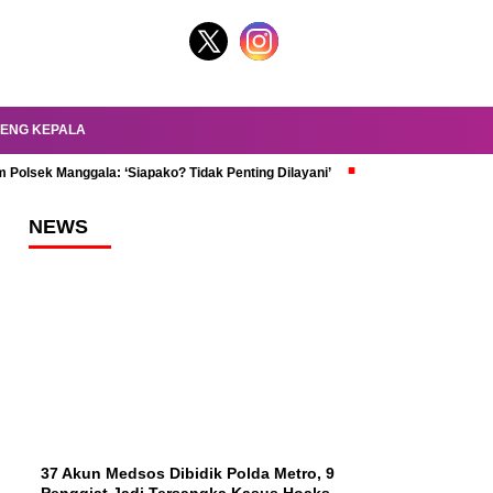
ENG KEPALA
 Polsek Manggala: ‘Siapako? Tidak Penting Dilayani’
dr. Oky Review Z
NEWS
37 Akun Medsos Dibidik Polda Metro, 9
Penggiat Jadi Tersangka Kasus Hoaks