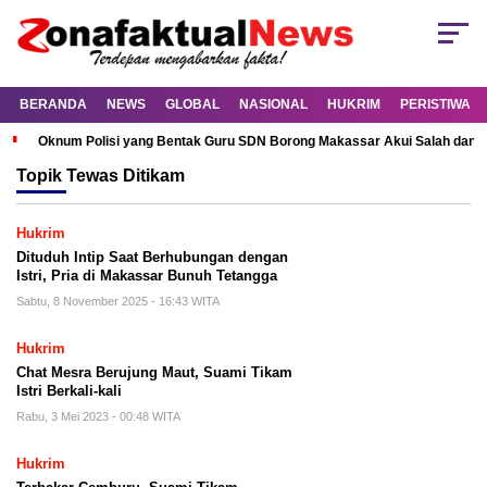
BERANDA
NEWS
GLOBAL
NASIONAL
HUKRIM
PERISTIWA
Oknum Polisi yang Bentak Guru SDN Borong Makassar Akui Salah dan M
Topik
Tewas Ditikam
Hukrim
Dituduh Intip Saat Berhubungan dengan
Istri, Pria di Makassar Bunuh Tetangga
Sabtu, 8 November 2025 - 16:43 WITA
Hukrim
Chat Mesra Berujung Maut, Suami Tikam
Istri Berkali-kali
Rabu, 3 Mei 2023 - 00:48 WITA
Hukrim