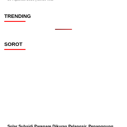
TRENDING
SOROT
Solar Subsidi Parepare Dikuras Pelangsir, Penanggung