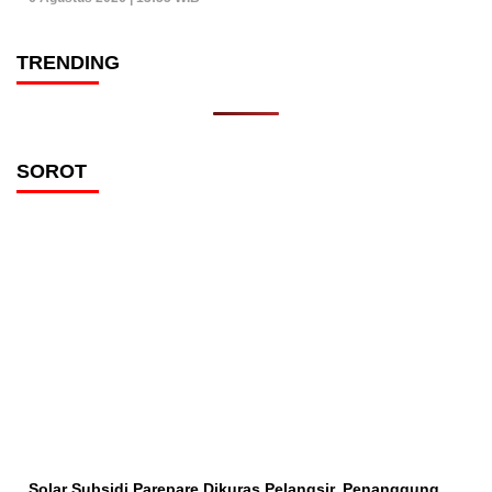
TRENDING
SOROT
Solar Subsidi Parepare Dikuras Pelangsir, Penanggung