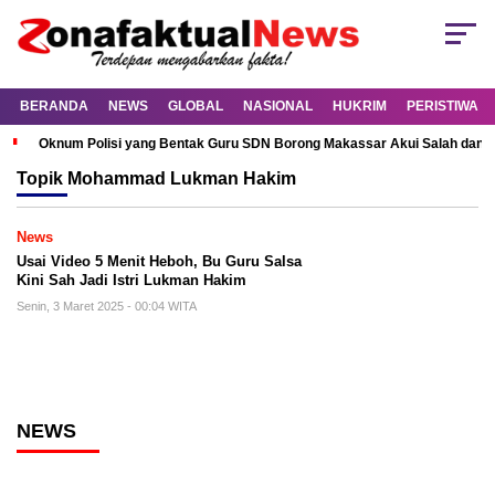
BERANDA
NEWS
GLOBAL
NASIONAL
HUKRIM
PERISTIWA
Oknum Polisi yang Bentak Guru SDN Borong Makassar Akui Salah dan M
Topik
Mohammad Lukman Hakim
News
Usai Video 5 Menit Heboh, Bu Guru Salsa
Kini Sah Jadi Istri Lukman Hakim
Senin, 3 Maret 2025 - 00:04 WITA
NEWS