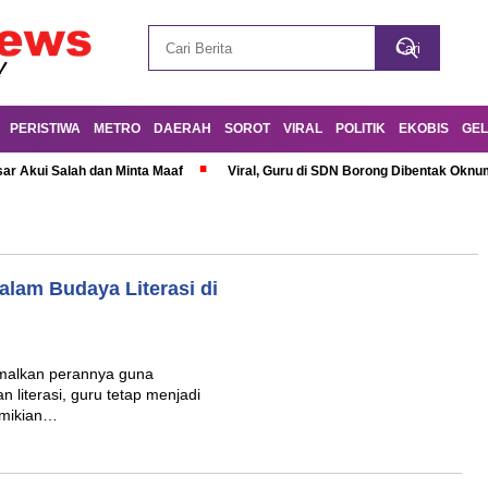
PERISTIWA
METRO
DAERAH
SOROT
VIRAL
POLITIK
EKOBIS
GEL
r Akui Salah dan Minta Maaf
Viral, Guru di SDN Borong Dibentak Oknum
lam Budaya Literasi di
malkan perannya guna
literasi, guru tetap menjadi
Demikian…