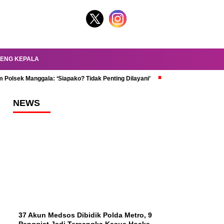
ENG KEPALA
 Polsek Manggala: ‘Siapako? Tidak Penting Dilayani’
dr. Oky Review Z
NEWS
37 Akun Medsos Dibidik Polda Metro, 9
Penggiat Jadi Tersangka Kasus Hoaks