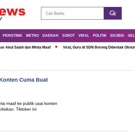
PERISTIWA
METRO
DAERAH
SOROT
VIRAL
POLITIK
EKOBIS
GEL
r Akui Salah dan Minta Maaf
Viral, Guru di SDN Borong Dibentak Oknum
n Konten Cuma Buat
ta maaf ke publik usai konten
lisikan. Tiktoker ini