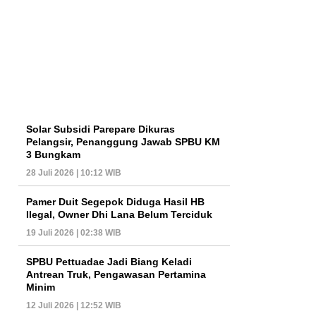
Solar Subsidi Parepare Dikuras
Pelangsir, Penanggung Jawab SPBU KM
3 Bungkam
28 Juli 2026 | 10:12 WIB
Pamer Duit Segepok Diduga Hasil HB
Ilegal, Owner Dhi Lana Belum Terciduk
19 Juli 2026 | 02:38 WIB
SPBU Pettuadae Jadi Biang Keladi
Antrean Truk, Pengawasan Pertamina
Minim
12 Juli 2026 | 12:52 WIB