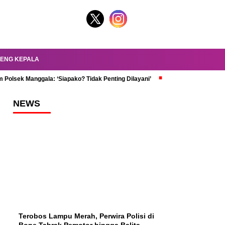
ENG KEPALA
 Polsek Manggala: ‘Siapako? Tidak Penting Dilayani’
dr. Oky Review Z
NEWS
Terobos Lampu Merah, Perwira Polisi di
Bone Tabrak Pemotor hingga Balita