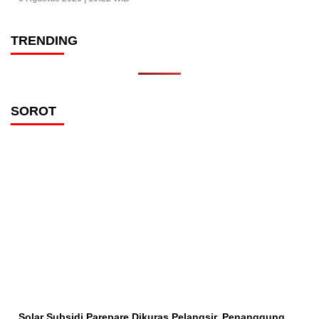
TRENDING
SOROT
Solar Subsidi Parepare Dikuras Pelangsir, Penanggung