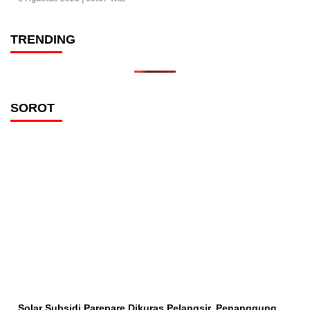
TRENDING
SOROT
Solar Subsidi Parepare Dikuras Pelangsir, Penanggung