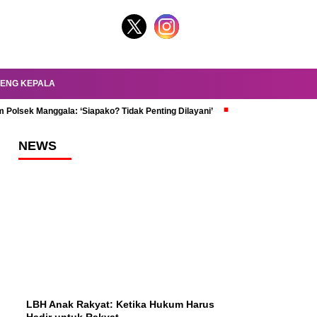
ENG KEPALA
 Polsek Manggala: ‘Siapako? Tidak Penting Dilayani’
dr. Oky Review Z
NEWS
LBH Anak Rakyat: Ketika Hukum Harus
Hadir untuk Rakyat