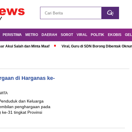
PERISTIWA
METRO
DAERAH
SOROT
VIRAL
POLITIK
EKOBIS
GEL
r Akui Salah dan Minta Maaf
Viral, Guru di SDN Borong Dibentak Oknum
gaan di Harganas ke-
 WITA
Penduduk dan Keluarga
embilan penghargaan pada
 ke-31 tingkat Provinsi