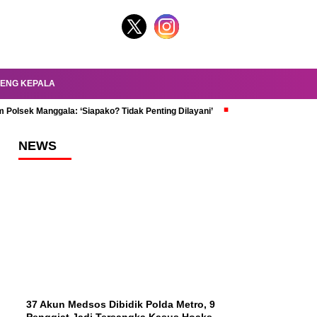
ENG KEPALA
 Polsek Manggala: ‘Siapako? Tidak Penting Dilayani’
dr. Oky Review Z
NEWS
37 Akun Medsos Dibidik Polda Metro, 9
Penggiat Jadi Tersangka Kasus Hoaks