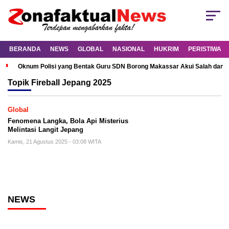
BERANDA
NEWS
GLOBAL
NASIONAL
HUKRIM
PERISTIWA
Oknum Polisi yang Bentak Guru SDN Borong Makassar Akui Salah dan M
Topik
Fireball Jepang 2025
Global
Fenomena Langka, Bola Api Misterius
Melintasi Langit Jepang
Kamis, 21 Agustus 2025 - 03:08 WITA
NEWS