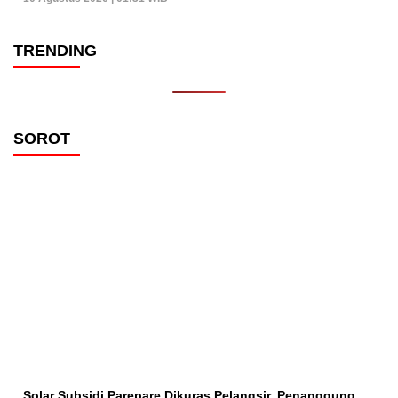
TRENDING
SOROT
Solar Subsidi Parepare Dikuras Pelangsir, Penanggung