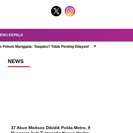
ENG KEPALA
 Polsek Manggala: ‘Siapako? Tidak Penting Dilayani’
dr. Oky Review Z
NEWS
37 Akun Medsos Dibidik Polda Metro, 9
Penggiat Jadi Tersangka Kasus Hoaks