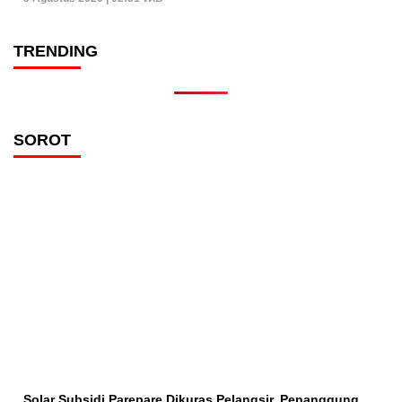
TRENDING
SOROT
Solar Subsidi Parepare Dikuras Pelangsir, Penanggung