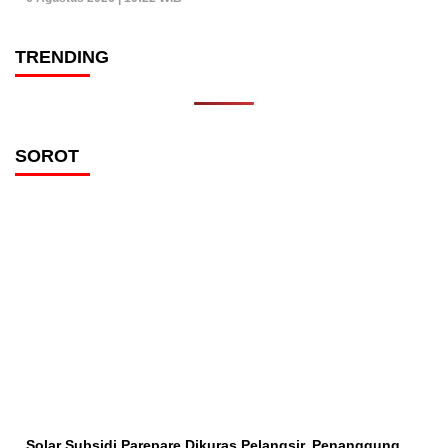
TRENDING
SOROT
Solar Subsidi Parepare Dikuras Pelangsir, Penanggung