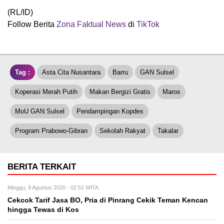
(RL/ID)
Follow Berita
Zona Faktual News
di
TikTok
Tag :
Asta Cita Nusantara
Barru
GAN Sulsel
Koperasi Merah Putih
Makan Bergizi Gratis
Maros
MoU GAN Sulsel
Pendampingan Kopdes
Program Prabowo-Gibran
Sekolah Rakyat
Takalar
BERITA TERKAIT
Minggu, 9 Agustus 2026 - 02:51 WITA
Cekcok Tarif Jasa BO, Pria di Pinrang Cekik Teman Kencan
hingga Tewas di Kos