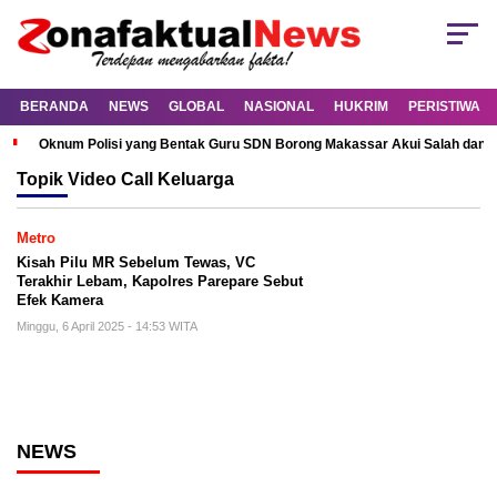
BERANDA
NEWS
GLOBAL
NASIONAL
HUKRIM
PERISTIWA
Oknum Polisi yang Bentak Guru SDN Borong Makassar Akui Salah dan M
Topik
Video Call Keluarga
Metro
Kisah Pilu MR Sebelum Tewas, VC
Terakhir Lebam, Kapolres Parepare Sebut
Efek Kamera
Minggu, 6 April 2025 - 14:53 WITA
NEWS