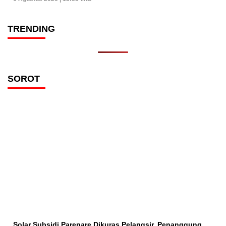
TRENDING
SOROT
Solar Subsidi Parepare Dikuras Pelangsir, Penanggung