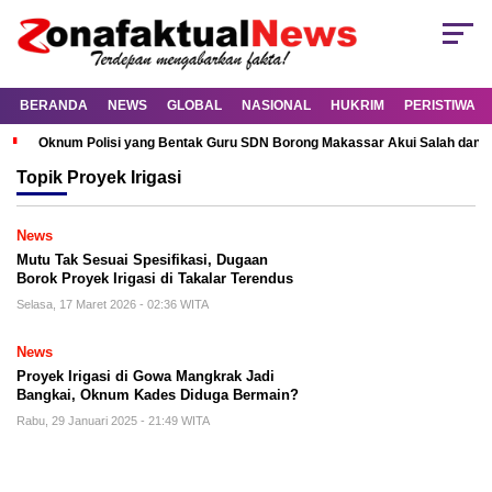
BERANDA
NEWS
GLOBAL
NASIONAL
HUKRIM
PERISTIWA
Oknum Polisi yang Bentak Guru SDN Borong Makassar Akui Salah dan M
Topik
Proyek Irigasi
News
Mutu Tak Sesuai Spesifikasi, Dugaan
Borok Proyek Irigasi di Takalar Terendus
Selasa, 17 Maret 2026 - 02:36 WITA
News
Proyek Irigasi di Gowa Mangkrak Jadi
Bangkai, Oknum Kades Diduga Bermain?
Rabu, 29 Januari 2025 - 21:49 WITA