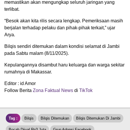
memastikan akan mengungkap seluruh jaringan yang
terlibat.
“Besok akan kita rilis secara lengkap. Pemeriksaan masih
berjalan terhadap pelaku dan pihak-pihak terkait,” ujar
Arya.
Bilqis sendiri ditemukan dalam kondisi selamat di Jambi
pada Sabtu malam (8/11/2025).
Kepulangannya disambut haru keluarga dan warga sekitar
rumahnya di Makassar.
Editor : id Amor
Follow Berita
Zona Faktual News
di
TikTok
Tag :
Bilqis
Bilqis Ditemukan
Bilqis Ditemukan Di Jambi
Bocah Dijual Rp3 Juta
Grup Adopsi Facebook