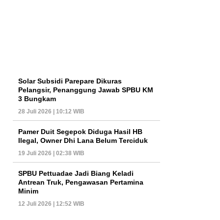
Solar Subsidi Parepare Dikuras
Pelangsir, Penanggung Jawab SPBU KM
3 Bungkam
28 Juli 2026 | 10:12 WIB
Pamer Duit Segepok Diduga Hasil HB
Ilegal, Owner Dhi Lana Belum Terciduk
19 Juli 2026 | 02:38 WIB
SPBU Pettuadae Jadi Biang Keladi
Antrean Truk, Pengawasan Pertamina
Minim
12 Juli 2026 | 12:52 WIB