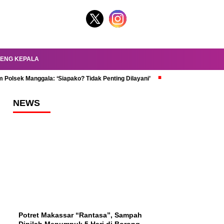
ENG KEPALA
 Polsek Manggala: ‘Siapako? Tidak Penting Dilayani’
dr. Oky Review Z
NEWS
Potret Makassar “Rantasa”, Sampah
Dipilah Menumpuk 5 Hari di Borong