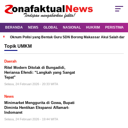
BERANDA
NEWS
GLOBAL
NASIONAL
HUKRIM
PERISTIWA
Oknum Polisi yang Bentak Guru SDN Borong Makassar Akui Salah dan M
Topik
UMKM
Daerah
Ritel Modern Ditolak di Bungadidi,
Heriansa Efendi: “Langkah yang Sangat
Tepat”
Selasa, 24 Februari 2026 - 20:33 WITA
News
Minimarket Menggurita di Gowa, Bupati
Diminta Hentikan Ekspansi Alfamart-
Indomaret
Selasa, 24 Februari 2026 - 19:44 WITA