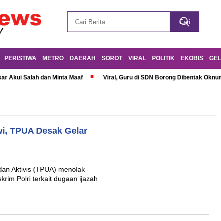
PERISTIWA
METRO
DAERAH
SOROT
VIRAL
POLITIK
EKOBIS
GEL
r Akui Salah dan Minta Maaf
Viral, Guru di SDN Borong Dibentak Oknum
owi, TPUA Desak Gelar
an Aktivis (TPUA) menolak
krim Polri terkait dugaan ijazah