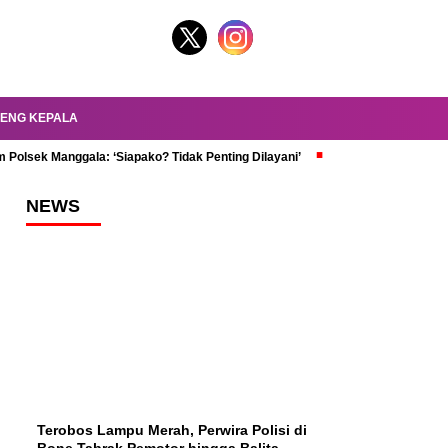
ENG KEPALA
 Polsek Manggala: ‘Siapako? Tidak Penting Dilayani’
dr. Oky Review Z
NEWS
Terobos Lampu Merah, Perwira Polisi di
Bone Tabrak Pemotor hingga Balita