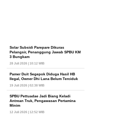
Solar Subsidi Parepare Dikuras
Pelangsir, Penanggung Jawab SPBU KM
3 Bungkam
28 Juli 2026 | 10:12 WIB
Pamer Duit Segepok Diduga Hasil HB
Ilegal, Owner Dhi Lana Belum Terciduk
19 Juli 2026 | 02:38 WIB
SPBU Pettuadae Jadi Biang Keladi
Antrean Truk, Pengawasan Pertamina
Minim
12 Juli 2026 | 12:52 WIB