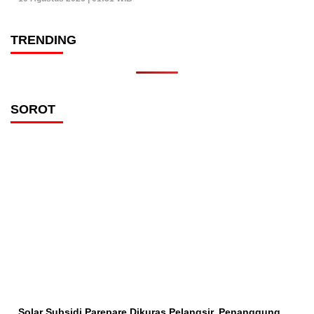
TRENDING
SOROT
Solar Subsidi Parepare Dikuras Pelangsir, Penanggung