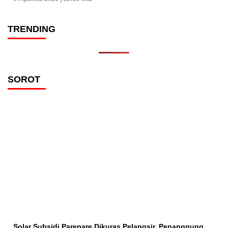
TRENDING
SOROT
Solar Subsidi Parepare Dikuras Pelangsir, Penanggung