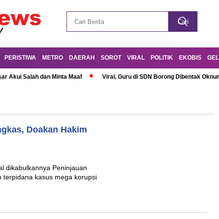
PERISTIWA
METRO
DAERAH
SOROT
VIRAL
POLITIK
EKOBIS
GEL
r Akui Salah dan Minta Maaf
Viral, Guru di SDN Borong Dibentak Oknum
ngkas, Doakan Hakim
l dikabulkannya Peninjauan
 terpidana kasus mega korupsi