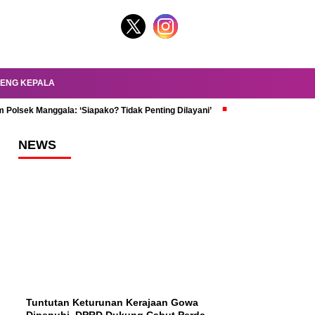
ENG KEPALA
 Polsek Manggala: ‘Siapako? Tidak Penting Dilayani’
dr. Oky Review Z
NEWS
Tuntutan Keturunan Kerajaan Gowa
Dipenuhi, DPRD Dukung Cabut Perda