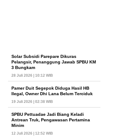
Solar Subsidi Parepare Dikuras
Pelangsir, Penanggung Jawab SPBU KM
3 Bungkam
28 Juli 2026 | 10:12 WIB
Pamer Duit Segepok Diduga Hasil HB
Ilegal, Owner Dhi Lana Belum Terciduk
19 Juli 2026 | 02:38 WIB
SPBU Pettuadae Jadi Biang Keladi
Antrean Truk, Pengawasan Pertamina
Minim
12 Juli 2026 | 12:52 WIB