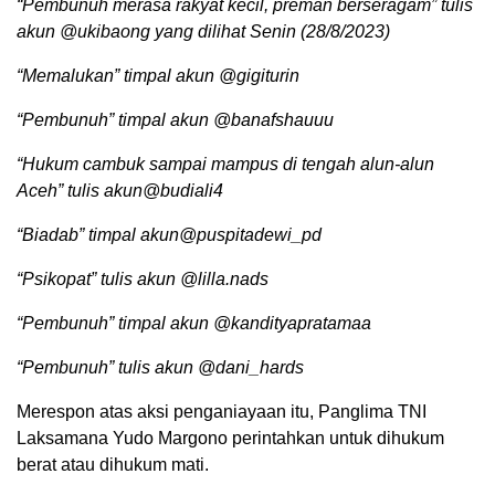
“Pembunuh merasa rakyat kecil, preman berseragam” tulis
akun @ukibaong yang dilihat Senin (28/8/2023)
“Memalukan” timpal akun @gigiturin
“Pembunuh” timpal akun @banafshauuu
“Hukum cambuk sampai mampus di tengah alun-alun
Aceh” tulis akun@budiali4
“Biadab” timpal akun@puspitadewi_pd
“Psikopat” tulis akun @lilla.nads
“Pembunuh” timpal akun @kandityapratamaa
“Pembunuh” tulis akun @dani_hards
Merespon atas aksi penganiayaan itu, Panglima TNI
Laksamana Yudo Margono perintahkan untuk dihukum
berat atau dihukum mati.