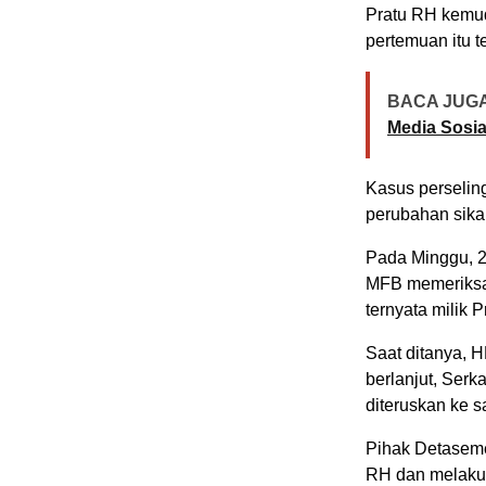
Pratu RH kemud
pertemuan itu t
BACA JUGA
Media Sosial
Kasus perselin
perubahan sikap
Pada Minggu, 2
MFB memeriksa
ternyata milik 
Saat ditanya, 
berlanjut, Ser
diteruskan ke s
Pihak Detaseme
RH dan melakuk