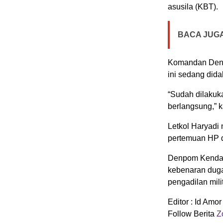
asusila (KBT).
BACA JUGA
Komandan Denp
ini sedang dida
“Sudah dilakuk
berlangsung,” k
Letkol Haryadi
pertemuan HP d
Denpom Kendari
kebenaran duga
pengadilan milit
Editor : Id Amor
Follow Berita
Zo