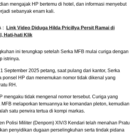
ian mengajak HP bertemu di hotel, dan informasi menyebut
erjadi sebanyak enam kali.
 :
Link Video Diduga Hilda Pricillya Persit Ramai di
, Hati-hati Klik
gkuhan ini terungkap setelah Serka MFB mulai curiga dengan
 istrinya.
1 September 2025 petang, saat pulang dari kantor, Serka
 ponsel HP dan menemukan nomor tidak dikenal yang
Pratu RH.
HP mengaku tidak mengenal nomor tersebut. Curiga yang
ka MFB melaporkan temuannya ke komandan pleton, kemudian
alah satu perwira tertua di kompi markas.
n Polisi Militer (Denpom) XIV/3 Kendari telah menahan Pratu
an penyidikan dugaan perselingkuhan serta tindak pidana