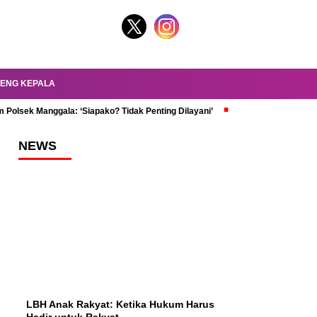
ENG KEPALA
 Polsek Manggala: ‘Siapako? Tidak Penting Dilayani’
dr. Oky Review Z
NEWS
LBH Anak Rakyat: Ketika Hukum Harus
Hadir untuk Rakyat