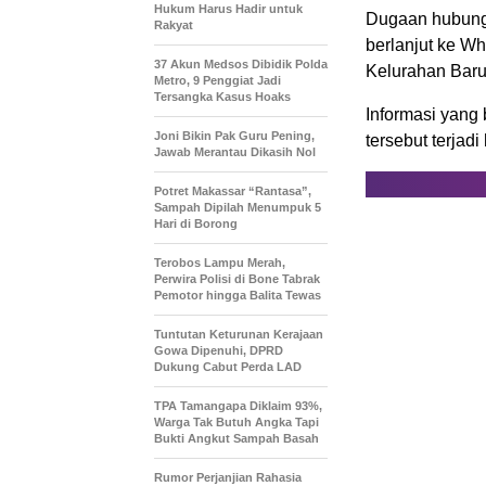
Hukum Harus Hadir untuk
Dugaan hubungan
Rakyat
berlanjut ke Wh
37 Akun Medsos Dibidik Polda
Kelurahan Barug
Metro, 9 Penggiat Jadi
Tersangka Kasus Hoaks
Informasi yang
Joni Bikin Pak Guru Pening,
tersebut terjadi 
Jawab Merantau Dikasih Nol
Potret Makassar “Rantasa”,
Sampah Dipilah Menumpuk 5
Hari di Borong
Terobos Lampu Merah,
Perwira Polisi di Bone Tabrak
Pemotor hingga Balita Tewas
Tuntutan Keturunan Kerajaan
Gowa Dipenuhi, DPRD
Dukung Cabut Perda LAD
TPA Tamangapa Diklaim 93%,
Warga Tak Butuh Angka Tapi
Bukti Angkut Sampah Basah
Rumor Perjanjian Rahasia