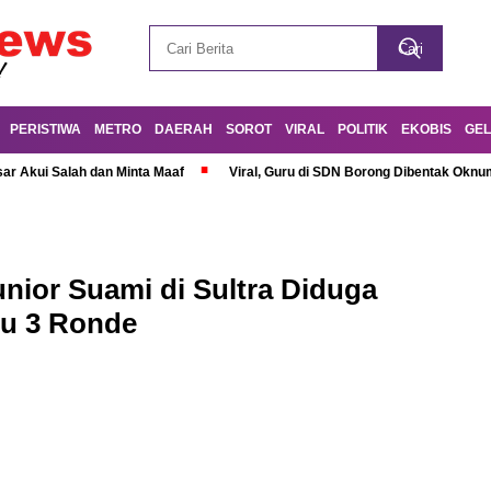
PERISTIWA
METRO
DAERAH
SOROT
VIRAL
POLITIK
EKOBIS
GEL
r Akui Salah dan Minta Maaf
Viral, Guru di SDN Borong Dibentak Oknum
Junior Suami di Sultra Diduga
mu 3 Ronde