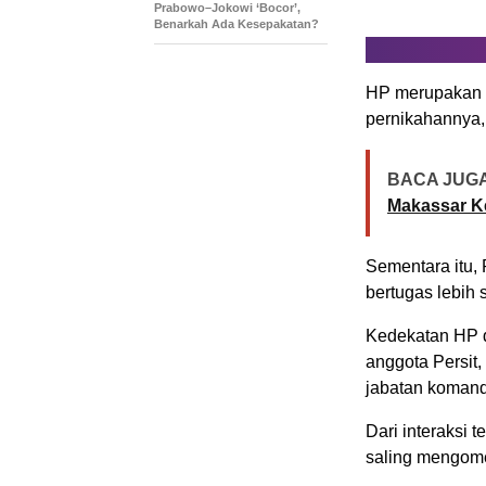
Prabowo–Jokowi ‘Bocor’,
Benarkah Ada Kesepakatan?
HP merupakan i
pernikahannya,
BACA JUGA
Makassar K
Sementara itu,
bertugas lebih 
Kedekatan HP d
anggota Persit,
jabatan komand
Dari interaksi 
saling mengome