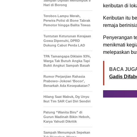
Sampah Dipilah Menumpuk 5
Hari di Borong
keributan di lo
Terobos Lampu Merah,
Keributan itu 
Perwira Polisi di Bone Tabrak
remaja berinisi
Pemotor hingga Balita Tewas
Tuntutan Keturunan Kerajaan
Penyerangan ter
Gowa Dipenuhi, DPRD
menikmati kegi
Dukung Cabut Perda LAD
melepaskan bus
TPA Tamangapa Diklaim 93%,
Warga Tak Butuh Angka Tapi
Bukti Angkut Sampah Basah
BACA JUGA
Gadis Difab
Rumor Perjanjian Rahasia
Prabowo–Jokowi ‘Bocor’,
Benarkah Ada Kesepakatan?
Hilang Saat Mabuk, Dg Unyu
Ikut Tim SAR Cari Diri Sendiri
Patung “Wanita Biru” di
Gurun Madinah Bikin Heboh,
Karya Yahudi Dikritik
Sampah Menumpuk Sepekan
Tak Diangkut, Warga