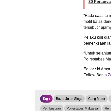
30 Pertanya
“Pada saat itu 
motif balas de
tersebut,” ujarn
Pelaku kini di
pemeriksaan la
“Untuk selanju
Polrestabes Mak
Editor : Id Amor
Follow Berita
Zo
Tag :
Bazar Jalan Singa
Geng Motor
Pembusuran
Polrestabes Makassar
Rem