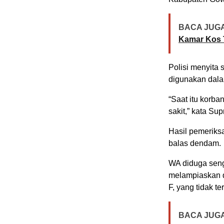
BACA JUGA
Kamar Kos 
Polisi menyita
digunakan dalam
“Saat itu korba
sakit,” kata Sup
Hasil pemeriks
balas dendam.
WA diduga seng
melampiaskan d
F, yang tidak t
BACA JUGA