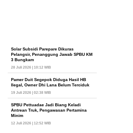
Solar Subsidi Parepare Dikuras
Pelangsir, Penanggung Jawab SPBU KM
3 Bungkam
28 Juli 2026 | 10:12 WIB
Pamer Duit Segepok Diduga Hasil HB
Ilegal, Owner Dhi Lana Belum Terciduk
19 Juli 2026 | 02:38 WIB
SPBU Pettuadae Jadi Biang Keladi
Antrean Truk, Pengawasan Pertamina
Minim
12 Juli 2026 | 12:52 WIB