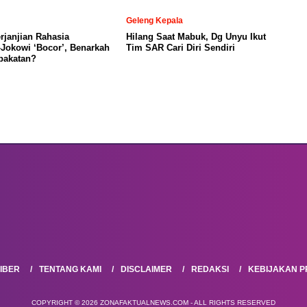
Geleng Kepala
janjian Rahasia
Hilang Saat Mabuk, Dg Unyu Ikut
Jokowi ‘Bocor’, Benarkah
Tim SAR Cari Diri Sendiri
pakatan?
IBER
TENTANG KAMI
DISCLAIMER
REDAKSI
KEBIJAKAN PR
COPYRIGHT © 2026 ZONAFAKTUALNEWS.COM - ALL RIGHTS RESERVED