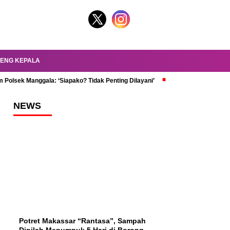
ENG KEPALA
 Polsek Manggala: ‘Siapako? Tidak Penting Dilayani’
dr. Oky Review Z
NEWS
Potret Makassar “Rantasa”, Sampah
Dipilah Menumpuk 5 Hari di Borong