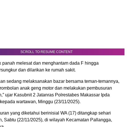
SCROLL TO RESUME CONTENT
k panah melesat dan menghantam dada F hingga
sungkur dan dilarikan ke rumah sakit.
rban sedang melaksanakan bazar bersama teman-temannya,
erombolan anak geng motor dan melakukan pembusuran
,” ujar Kasubnit 2 Jatanras Polrestabes Makassar Ipda
r kepada wartawan, Minggu (23/11/2025).
an yang diketahui berinisial WA (17) ditangkap sehari
n, Sabtu (22/11/2025), di wilayah Kecamatan Pallangga,
a.