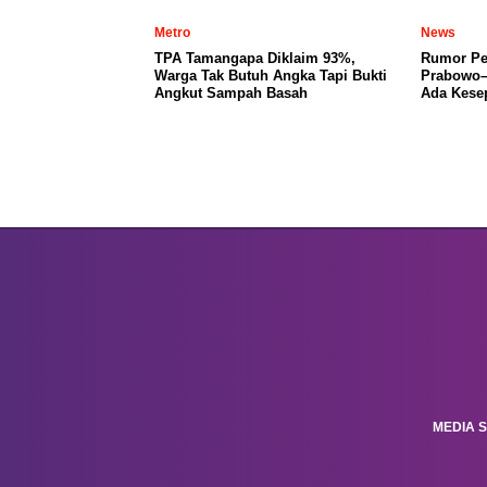
Metro
News
TPA Tamangapa Diklaim 93%,
Rumor Per
Warga Tak Butuh Angka Tapi Bukti
Prabowo–
Angkut Sampah Basah
Ada Kese
MEDIA S