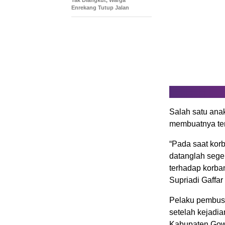
Enrekang Tutup Jalan
Salah satu ana
membuatnya ter
“Pada saat ko
datanglah seg
terhadap korban
Supriadi Gaffa
Pelaku pembusur
setelah kejadia
Kabupaten Gow