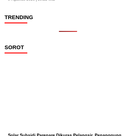
TRENDING
SOROT
Solar Subsidi Parepare Dikuras Pelangsir, Penanggung