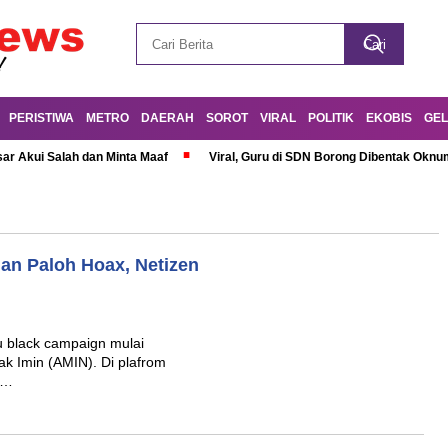
PERISTIWA
METRO
DAERAH
SOROT
VIRAL
POLITIK
EKOBIS
GEL
r Akui Salah dan Minta Maaf
Viral, Guru di SDN Borong Dibentak Oknum
an Paloh Hoax, Netizen
 black campaign mulai
 Imin (AMIN). Di plafrom
n…