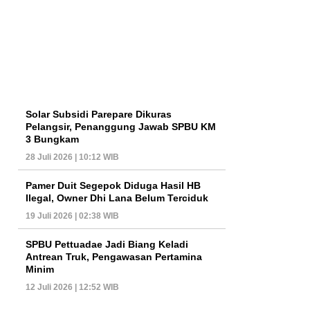
Solar Subsidi Parepare Dikuras
Pelangsir, Penanggung Jawab SPBU KM
3 Bungkam
28 Juli 2026 | 10:12 WIB
Pamer Duit Segepok Diduga Hasil HB
Ilegal, Owner Dhi Lana Belum Terciduk
19 Juli 2026 | 02:38 WIB
SPBU Pettuadae Jadi Biang Keladi
Antrean Truk, Pengawasan Pertamina
Minim
12 Juli 2026 | 12:52 WIB