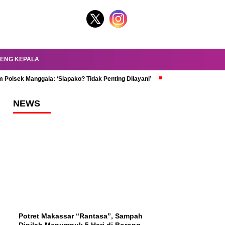
ENG KEPALA
 Polsek Manggala: ‘Siapako? Tidak Penting Dilayani’
dr. Oky Review Z
NEWS
Potret Makassar “Rantasa”, Sampah
Dipilah Menumpuk 5 Hari di Borong