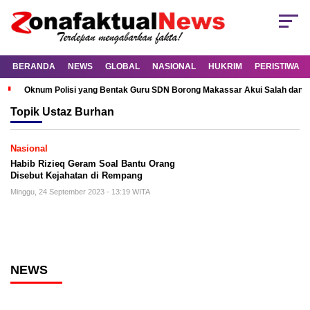
BERANDA
NEWS
GLOBAL
NASIONAL
HUKRIM
PERISTIWA
Oknum Polisi yang Bentak Guru SDN Borong Makassar Akui Salah dan M
Topik
Ustaz Burhan
Nasional
Habib Rizieq Geram Soal Bantu Orang
Disebut Kejahatan di Rempang
Minggu, 24 September 2023 - 13:19 WITA
NEWS