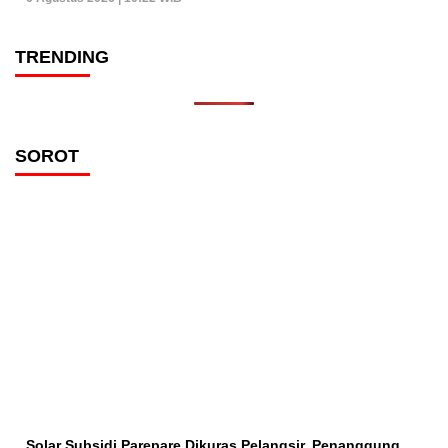
TRENDING
SOROT
Solar Subsidi Parepare Dikuras Pelangsir, Penanggung