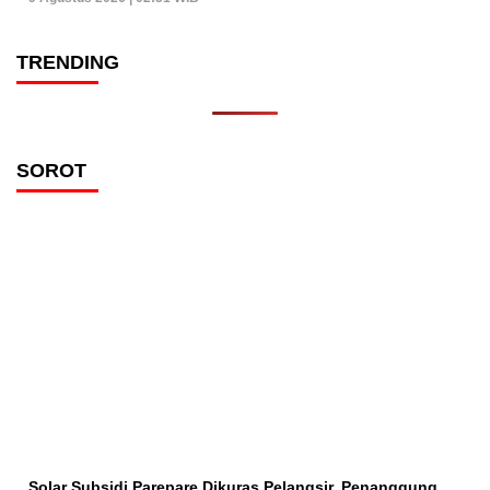
TRENDING
SOROT
Solar Subsidi Parepare Dikuras Pelangsir, Penanggung