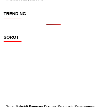
TRENDING
SOROT
Solar Subsidi Parepare Dikuras Pelangsir, Penanggung