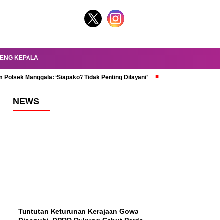
ENG KEPALA
 Polsek Manggala: ‘Siapako? Tidak Penting Dilayani’
dr. Oky Review Z
NEWS
Tuntutan Keturunan Kerajaan Gowa
Dipenuhi, DPRD Dukung Cabut Perda