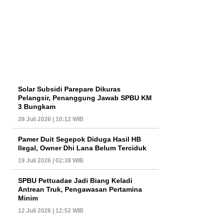
Solar Subsidi Parepare Dikuras
Pelangsir, Penanggung Jawab SPBU KM
3 Bungkam
28 Juli 2026 | 10:12 WIB
Pamer Duit Segepok Diduga Hasil HB
Ilegal, Owner Dhi Lana Belum Terciduk
19 Juli 2026 | 02:38 WIB
SPBU Pettuadae Jadi Biang Keladi
Antrean Truk, Pengawasan Pertamina
Minim
12 Juli 2026 | 12:52 WIB