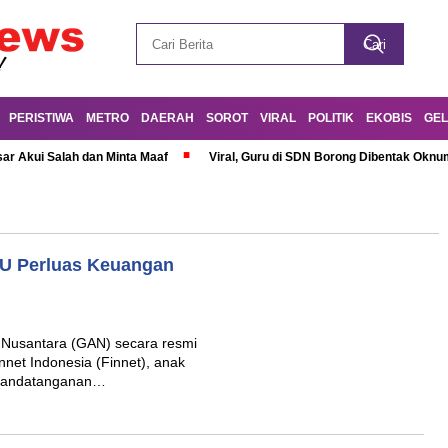
PERISTIWA
METRO
DAERAH
SOROT
VIRAL
POLITIK
EKOBIS
GEL
r Akui Salah dan Minta Maaf
Viral, Guru di SDN Borong Dibentak Oknum
U Perluas Keuangan
 Nusantara (GAN) secara resmi
net Indonesia (Finnet), anak
enandatanganan…