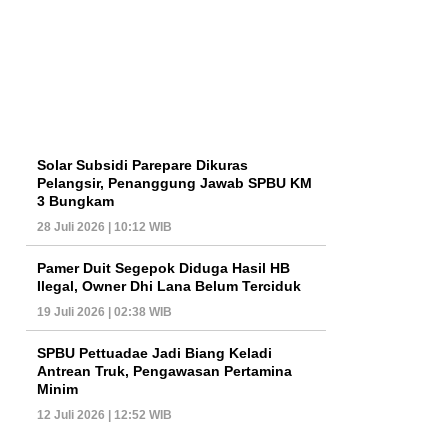
Solar Subsidi Parepare Dikuras
Pelangsir, Penanggung Jawab SPBU KM
3 Bungkam
28 Juli 2026 | 10:12 WIB
Pamer Duit Segepok Diduga Hasil HB
Ilegal, Owner Dhi Lana Belum Terciduk
19 Juli 2026 | 02:38 WIB
SPBU Pettuadae Jadi Biang Keladi
Antrean Truk, Pengawasan Pertamina
Minim
12 Juli 2026 | 12:52 WIB