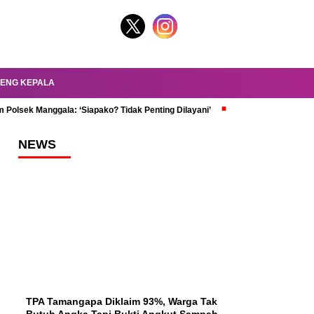
ENG KEPALA
 Polsek Manggala: ‘Siapako? Tidak Penting Dilayani’
dr. Oky Review Z
NEWS
TPA Tamangapa Diklaim 93%, Warga Tak
Butuh Angka Tapi Bukti Angkut Sampah