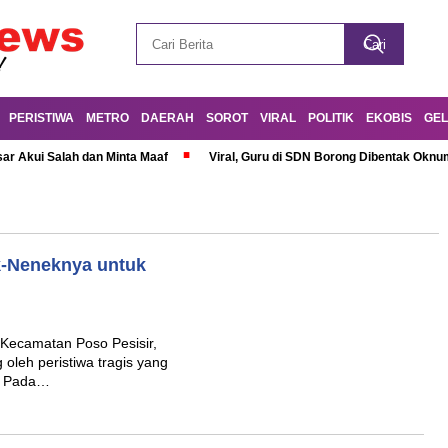
PERISTIWA
METRO
DAERAH
SOROT
VIRAL
POLITIK
EKOBIS
GEL
r Akui Salah dan Minta Maaf
Viral, Guru di SDN Borong Dibentak Oknum
k-Neneknya untuk
Kecamatan Poso Pesisir,
oleh peristiwa tragis yang
). Pada…