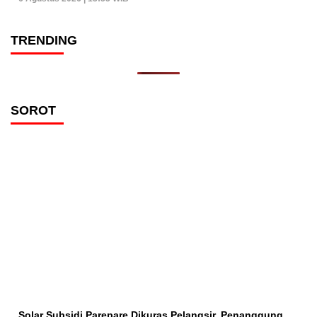
TRENDING
SOROT
Solar Subsidi Parepare Dikuras Pelangsir, Penanggung