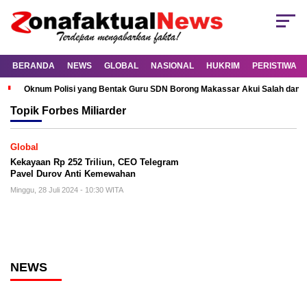
BERANDA
NEWS
GLOBAL
NASIONAL
HUKRIM
PERISTIWA
Oknum Polisi yang Bentak Guru SDN Borong Makassar Akui Salah dan M
Topik
Forbes Miliarder
Global
Kekayaan Rp 252 Triliun, CEO Telegram
Pavel Durov Anti Kemewahan
Minggu, 28 Juli 2024 - 10:30 WITA
NEWS