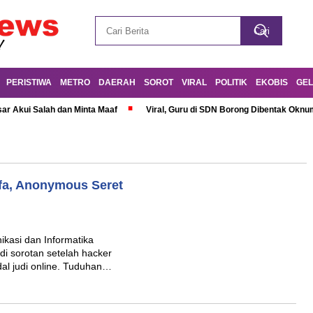
PERISTIWA
METRO
DAERAH
SOROT
VIRAL
POLITIK
EKOBIS
GEL
r Akui Salah dan Minta Maaf
Viral, Guru di SDN Borong Dibentak Oknum
afa, Anonymous Seret
kasi dan Informatika
di sorotan setelah hacker
al judi online. Tuduhan…