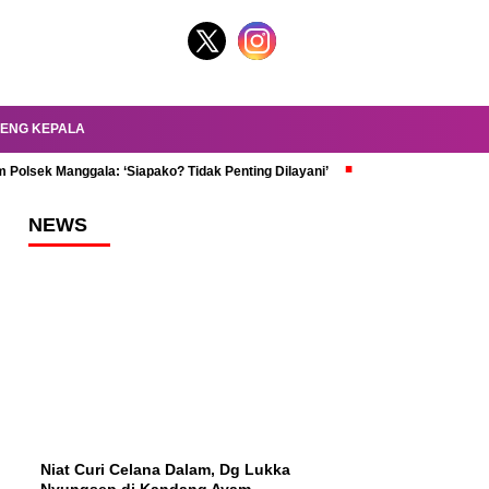
ENG KEPALA
 Polsek Manggala: ‘Siapako? Tidak Penting Dilayani’
dr. Oky Review Z
NEWS
Niat Curi Celana Dalam, Dg Lukka
Nyungsep di Kandang Ayam